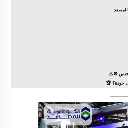
المصعد
ختص 🚫⚠️
ى جودة؟ 🏆