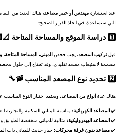
عند استشارة
مهندس أو خبير مصاعد
، هناك العديد من النقا
التي ستساعدك في اتخاذ القرار الصحيح:
1️⃣ دراسة الموقع والمساحة المتاحة 📐🏢
قبل
تركيب المصعد
، يجب فحص
المبنى، المساحة المتاحة، و
مصممة لاستيعاب مصعد تقليدي، وقد تحتاج إلى حلول مخص
2️⃣ تحديد نوع المصعد المناسب 🚠🔧
هناك عدة أنواع من المصاعد، ويعتمد اختيار النوع المناسب عل
✔️
المصاعد الكهربائية:
مناسبة للمباني السكنية والتجارية العا
✔️
المصاعد الهيدروليكية:
مثالية للمباني منخفضة الطوابق وا
✔️
مصاعد بدون غرفة محركات:
خيار حديث للمباني ذات الم