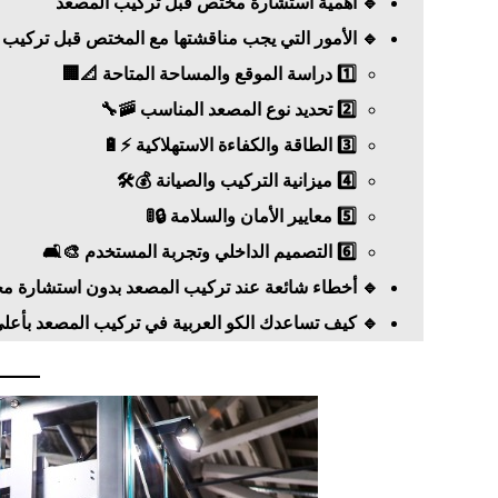
🔹 أهمية استشارة مختص قبل تركيب المصعد
🔹 الأمور التي يجب مناقشتها مع المختص قبل تركيب 
1️⃣ دراسة الموقع والمساحة المتاحة 📐🏢
2️⃣ تحديد نوع المصعد المناسب 🚠🔧
3️⃣ الطاقة والكفاءة الاستهلاكية ⚡🔋
4️⃣ ميزانية التركيب والصيانة 💰🛠️
5️⃣ معايير الأمان والسلامة 🔒🚦
6️⃣ التصميم الداخلي وتجربة المستخدم 🎨🛋️
🔹 أخطاء شائعة عند تركيب المصعد بدون استشارة م
🔹 كيف تساعدك الكو العربية في تركيب المصعد بأعل