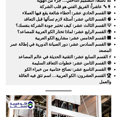
🏗️ تاسعاً: التصميم الداخلي… جزء من الهوية
👨‍🔧 عاشراً: الفريق الفني هو قلب الشركة
🧩 القسم الحادي عشر: أخطاء شائعة يقع فيها العملاء
🧠 القسم الثاني عشر: أسئلة لازم تسألها قبل التعاقد
💡 القسم الثالث عشر: كيف تختبر جودة الشركة بنفسك؟
🌍 القسم الرابع عشر: لماذا تختار الكو العربية للمصاعد؟
🏢 القسم الخامس عشر: مشاريع الكو العربية
🧩 القسم السادس عشر: دور الصيانة الدورية في إطالة عمر
المصعد
⚡ القسم السابع عشر: التقنية الحديثة في عالم المصاعد
🧭 القسم الثامن عشر: خطوات التعاقد السليمة
💬 القسم التاسع عشر: نصائح ختامية من خبراء الكو
🏆 القسم العشرون: الكو العربية… اسم تثق فيه العائلة
والعمل