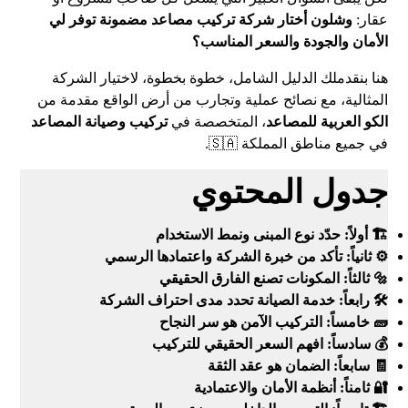
عقار:
وشلون أختار شركة تركيب مصاعد مضمونة توفر لي
الأمان والجودة والسعر المناسب؟
هنا بنقدملك الدليل الشامل، خطوة بخطوة، لاختيار الشركة
المثالية، مع نصائح عملية وتجارب من أرض الواقع مقدمة من
الكو العربية للمصاعد
، المتخصصة في
تركيب وصيانة المصاعد
في جميع مناطق المملكة 🇸🇦.
جدول المحتوي
🏗️ أولاً: حدّد نوع المبنى ونمط الاستخدام
⚙️ ثانياً: تأكد من خبرة الشركة واعتمادها الرسمي
🔩 ثالثاً: المكونات تصنع الفارق الحقيقي
🛠️ رابعاً: خدمة الصيانة تحدد مدى احتراف الشركة
🧱 خامساً: التركيب الآمن هو سر النجاح
💰 سادساً: افهم السعر الحقيقي للتركيب
🧾 سابعاً: الضمان هو عقد الثقة
🔐 ثامناً: أنظمة الأمان والاعتمادية