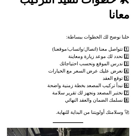
معانا
خلنا نوضح لك الخطوات ببساطة:
1️⃣ تتواصل معنا (اتصال/واتساب/موقعنا)
2️⃣ نحدد لك موعد زيارة ومعاينة
3️⃣ ندرس الموقع ونحسب احتياجاتك
4️⃣ نعرض عليك عرض السعر مع الخيارات
5️⃣ توقع العقد
6️⃣ نبدأ تركيب المصعد بخطة زمنية واضحة
7️⃣ نختبر المصعد ونجهز لك تقرير سلامة
8️⃣ نسلمك الضمان والعقد النهائي
🚀 وسلامتك أولويتنا من البداية للنهاية.