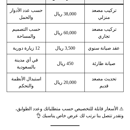
تركيب مصعد
حسب عدد الأدوار
38,000 ريال
منزلي
والحمل
تركيب مصعد
حسب التصميم
60,000 ريال
تجاري
والمساحة
عقد صيانة سنوي
3,500 ريال
12 زيارة دورية
في أي مدينة
صيانة طارئة
450 ريال
بالسعودية
تحديث مصعد
استبدال الأنظمة
20,000 ريال
قديم
والتحكم
⚠️ الأسعار قابلة للتخصيص حسب متطلباتك وعدد الطوابق،
وتقدر تتصل بنا نرتب لك عرض خاص يناسبك 👌