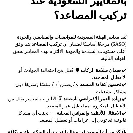
بالمعايير السعودية عند
تركيب المصاعد؟
تُعد معايير
الهيئة السعودية للمواصفات والمقاييس والجودة
(SASO) مرجعًا أساسيًا لضمان أن
تركيب المصاعد
يتم وفق
أعلى مستويات السلامة والجودة. الالتزام بهذه المعايير يحقق
الفوائد التالية:
✔️
ضمان سلامة الركاب
🛡️: يُقلل من احتمالية الحوادث أو
الأعطال المفاجئة.
✔️
تحسين كفاءة المصعد
🚀: يضمن أداءً سلسًا وسريعًا دون
مشاكل تشغيلية.
✔️
زيادة العمر الافتراضي للمصعد
⏳: الالتزام بالمعايير يقلل من
الأعطال المتكررة، مما يطيل عمر المصعد.
✔️
الامتثال للأنظمة والقوانين المحلية
📜: تجنب أي مشاكل
قانونية قد تؤدي إلى غرامات أو تعطيل المصعد.
🚦
تأكد من أن المصعد في مبناك التجاري أو السكني يلتزم بكافة