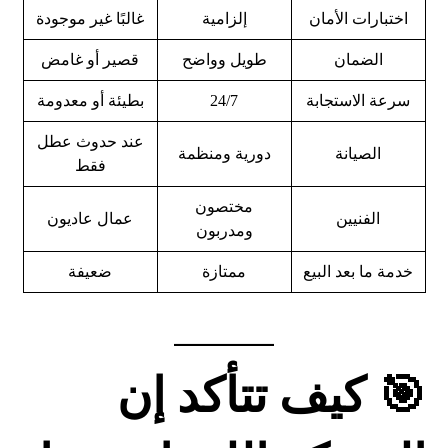
اختبارات الأمان
إلزامية
غالبًا غير موجودة
الضمان
طويل وواضح
قصير أو غامض
سرعة الاستجابة
24/7
بطيئة أو معدومة
عند حدوث عطل
الصيانة
دورية ومنظمة
فقط
مختصون
الفنيين
عمال عاديون
ومدربون
خدمة ما بعد البيع
ممتازة
ضعيفة
🎯 كيف تتأكد إن